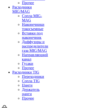
Прочее
Расходники
MIG/MAG
Сопла MIG-
MAG
Наконечники
токосъемные
Вставки под
наконечник
Диффузоры и
распределители
газа MIG/MAG
Направляющий
канал
Гусаки
Прочее
Расходники TIG
Переходники
Сопла TIG
Цанги
Держатель
цанги
Прочее