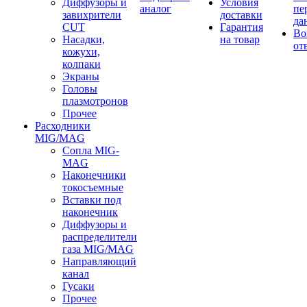
Диффузоры и
Условия
аналог
пе
завихрители
доставки
да
CUT
Гарантия
Во
Насадки,
на товар
от
кожухи,
колпаки
Экраны
Головы
плазмотронов
Прочее
Расходники
MIG/MAG
Сопла MIG-
MAG
Наконечники
токосъемные
Вставки под
наконечник
Диффузоры и
распределители
газа MIG/MAG
Направляющий
канал
Гусаки
Прочее