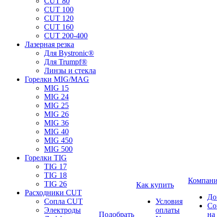
CUT 80
CUT 100
CUT 120
CUT 160
CUT 200-400
Лазерная резка
Для Bystronic®
Для Trumpf®
Линзы и стекла
Горелки MIG/MAG
MIG 15
MIG 24
MIG 25
MIG 26
MIG 36
MIG 40
MIG 450
MIG 500
Горелки TIG
TIG 17
TIG 18
Компан
TIG 26
Как купить
Расходники CUT
До
Сопла CUT
Условия
Со
Электроды
оплаты
Подобрать
на