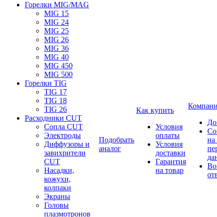
Горелки MIG/MAG
MIG 15
MIG 24
MIG 25
MIG 26
MIG 36
MIG 40
MIG 450
MIG 500
Горелки TIG
TIG 17
TIG 18
Компан
TIG 26
Как купить
Расходники CUT
До
Сопла CUT
Условия
Со
Электроды
оплаты
Подобрать
на
Диффузоры и
Условия
аналог
пе
завихрители
доставки
да
CUT
Гарантия
Во
Насадки,
на товар
от
кожухи,
колпаки
Экраны
Головы
плазмотронов