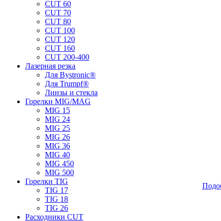
CUT 60
CUT 70
CUT 80
CUT 100
CUT 120
CUT 160
CUT 200-400
Лазерная резка
Для Bystronic®
Для Trumpf®
Линзы и стекла
Горелки MIG/MAG
MIG 15
MIG 24
MIG 25
MIG 26
MIG 36
MIG 40
MIG 450
MIG 500
Горелки TIG
Подо
TIG 17
TIG 18
TIG 26
Расходники CUT