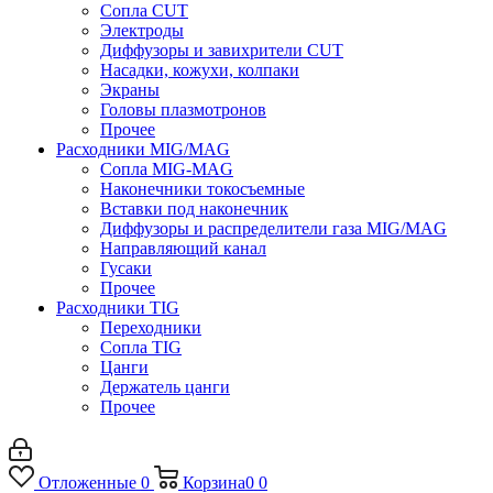
Сопла CUT
Электроды
Диффузоры и завихрители CUT
Насадки, кожухи, колпаки
Экраны
Головы плазмотронов
Прочее
Расходники MIG/MAG
Сопла MIG-MAG
Наконечники токосъемные
Вставки под наконечник
Диффузоры и распределители газа MIG/MAG
Направляющий канал
Гусаки
Прочее
Расходники TIG
Переходники
Сопла TIG
Цанги
Держатель цанги
Прочее
Отложенные
0
Корзина
0
0