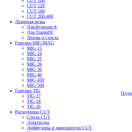
CUT 100
CUT 120
CUT 160
CUT 200-400
Лазерная резка
Для Bystronic®
Для Trumpf®
Линзы и стекла
Горелки MIG/MAG
MIG 15
MIG 24
MIG 25
MIG 26
MIG 36
MIG 40
MIG 450
MIG 500
Горелки TIG
Подо
TIG 17
TIG 18
TIG 26
Расходники CUT
Сопла CUT
Электроды
Диффузоры и завихрители CUT