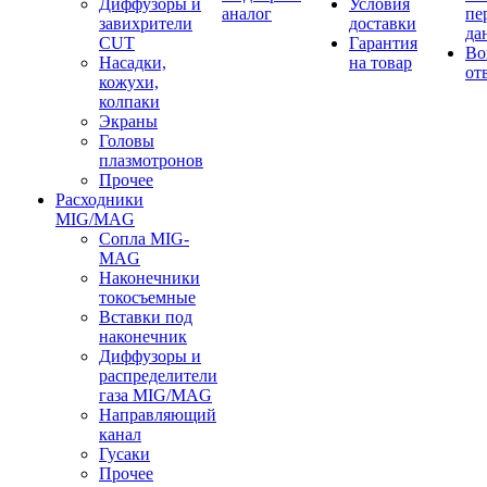
Диффузоры и
Условия
аналог
пе
завихрители
доставки
да
CUT
Гарантия
Во
Насадки,
на товар
от
кожухи,
колпаки
Экраны
Головы
плазмотронов
Прочее
Расходники
MIG/MAG
Сопла MIG-
MAG
Наконечники
токосъемные
Вставки под
наконечник
Диффузоры и
распределители
газа MIG/MAG
Направляющий
канал
Гусаки
Прочее