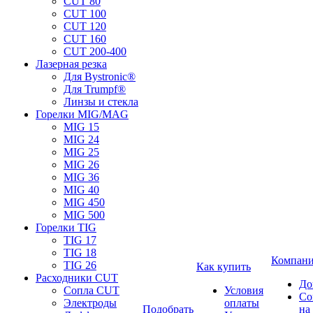
CUT 80
CUT 100
CUT 120
CUT 160
CUT 200-400
Лазерная резка
Для Bystronic®
Для Trumpf®
Линзы и стекла
Горелки MIG/MAG
MIG 15
MIG 24
MIG 25
MIG 26
MIG 36
MIG 40
MIG 450
MIG 500
Горелки TIG
TIG 17
TIG 18
Компан
TIG 26
Как купить
Расходники CUT
До
Сопла CUT
Условия
Со
Электроды
оплаты
Подобрать
на