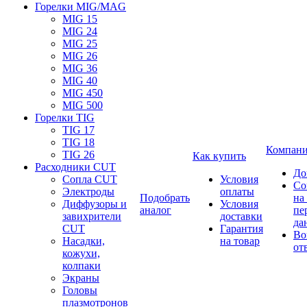
Горелки MIG/MAG
MIG 15
MIG 24
MIG 25
MIG 26
MIG 36
MIG 40
MIG 450
MIG 500
Горелки TIG
TIG 17
TIG 18
Компан
TIG 26
Как купить
Расходники CUT
До
Сопла CUT
Условия
Со
Электроды
оплаты
Подобрать
на
Диффузоры и
Условия
аналог
пе
завихрители
доставки
да
CUT
Гарантия
Во
Насадки,
на товар
от
кожухи,
колпаки
Экраны
Головы
плазмотронов