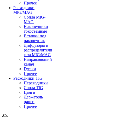
Прочее
Расходники
MIG/MAG
Сопла MIG-
MAG
Наконечники
токосъемные
Вставки под
наконечник
Диффузоры и
распределители
газа MIG/MAG
Направляющий
канал
Гусаки
Прочее
Расходники TIG
Переходники
Сопла TIG
Цанги
Держатель
цанги
Прочее